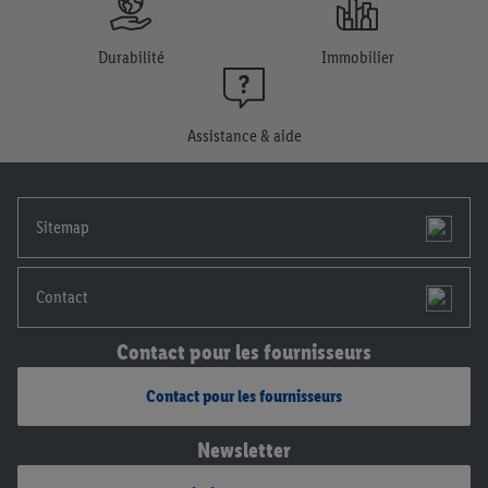
plus amples informations, notamment sur la durée de
conservation des données et sur ton droit de révoquer ton
consentement à tout moment avec effet pour l’avenir, dans
Durabilité
Immobilier
notre
déclaration de confidentialité
.
Pour consulter les
mentions légales, c’est ici.
Assistance & aide
Sitemap
Contact
Contact pour les fournisseurs
Contact pour les fournisseurs
Newsletter