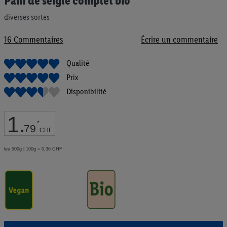
Pain de seigle complet bio
au
début
diverses sortes
de
la
16
Commentaires
Écrire un commentaire
Galerie
d’images
Qualité
Prix
Disponibilité
1
.
*
79
CHF
les 500g | 100g = 0,36 CHF