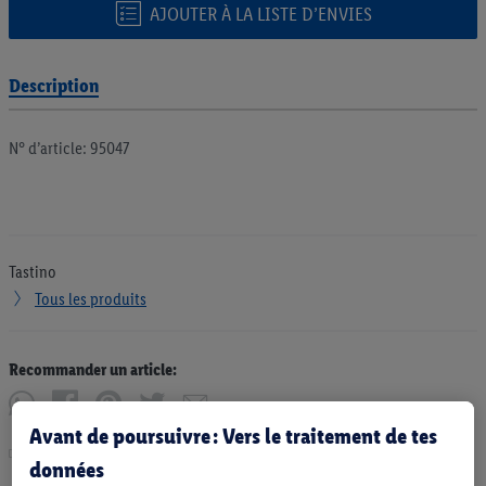
AJOUTER À LA LISTE D’ENVIES
Description
N° d’article: 95047
Tastino
Tous les produits
Recommander un article:
Avant de poursuivre : Vers le traitement de tes
Imprimer
données