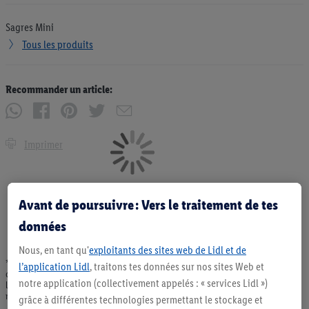
Sagres Mini
Tous les produits
Recommander un article:
Imprimer
Avant de poursuivre : Vers le traitement de tes
données
Nous, en tant qu'
exploitants des sites web de Lidl et de
* Offres valables dans la limite des stocks disponibles. Vente limitée à des
l’application Lidl
, traitons tes données sur nos sites Web et
quantités usuelles pour un ménage. Vendu sans décoration. Les produits faisant
notre application (collectivement appelés : « services Lidl »)
l'objet de la publicité, notamment les produits NonFood, ne font pas partie de
notre assortiment de produits permanents. Ill. semblables.
grâce à différentes technologies permettant le stockage et