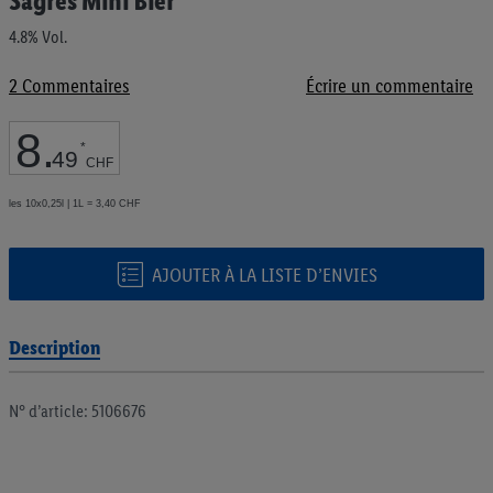
Sagres Mini Bier
au
début
4.8% Vol.
de
la
2
Commentaires
Écrire un commentaire
Galerie
d’images
8
.
*
49
CHF
les 10x0,25l | 1L = 3,40 CHF
AJOUTER À LA LISTE D’ENVIES
Description
N° d’article: 5106676