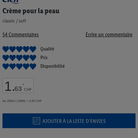
au
Crème pour la peau
début
de
classic / soft
la
Galerie
d’images
54
Commentaires
Écrire un commentaire
Qualité
Prix
Disponibilité
1
.
*
63
CHF
les 250ml | 100ML = 0,65 CHF
AJOUTER À LA LISTE D’ENVIES