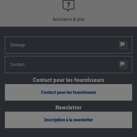
consentement à tout moment avec effet pour l’avenir, dans
notre
déclaration de confidentialité
.
Pour consulter les
Assistance & aide
mentions légales, c’est ici.
Sitemap
Contact
Contact pour les fournisseurs
Contact pour les fournisseurs
Newsletter
Inscription à la newsletter