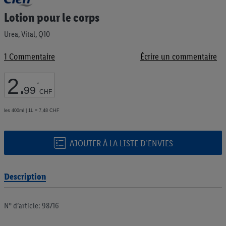
au
Lotion pour le corps
début
de
Urea, Vital, Q10
la
Galerie
d’images
1
Commentaire
Écrire un commentaire
2
.
*
99
CHF
les 400ml | 1L = 7,48 CHF
AJOUTER À LA LISTE D’ENVIES
Description
N° d’article: 98716