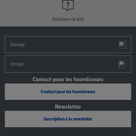
consentement à tout moment avec effet pour l’avenir, dans
notre
déclaration de confidentialité
.
Pour consulter les
Assistance & aide
mentions légales, c’est ici.
Sitemap
Contact
Contact pour les fournisseurs
Contact pour les fournisseurs
Newsletter
Inscription à la newsletter