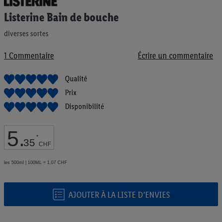
au
Listerine Bain de bouche
début
de
diverses sortes
la
Galerie
d’images
1
Commentaire
Écrire un commentaire
Qualité
Prix
Disponibilité
5
.
*
35
CHF
les 500ml | 100ML = 1,07 CHF
AJOUTER À LA LISTE D’ENVIES