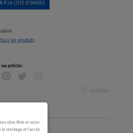
 À LA LISTE D’ENVIES
adent
Tous les produits
n article:
Imprimer
 nos sites Web et notre
 le stockage et l'accès