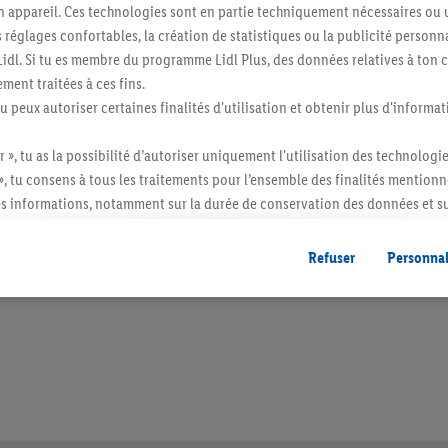
n appareil. Ces technologies sont en partie techniquement nécessaires ou u
églages confortables, la création de statistiques ou la publicité personnali
s Lidl. Si tu es membre du programme Lidl Plus, des données relatives à to
ment traitées à ces fins.
tu peux autoriser certaines finalités d'utilisation et obtenir plus d'informat
r », tu as la possibilité d’autoriser uniquement l'utilisation des technologi
», tu consens à tous les traitements pour l’ensemble des finalités mentionn
s informations, notamment sur la durée de conservation des données et su
ent à tout moment avec effet pour l’avenir, dans notre
déclaration de con
itée à des quantités usuelles pour un ménage. Vendu sans décoration. Les produits 
gales, c’est ici.
l. semblables.
Refuser
Personnal