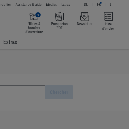
obilier
Assistance & aide
Médias
Extras
DE
FR
IT
x
Filiales &
Prospectus
Newsletter
Liste
horaires
PDF
d’envies
d'ouverture
Extras
Chercher