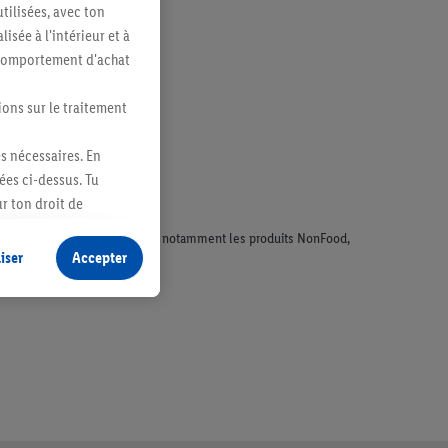
tilisées, avec ton
sée à l'intérieur et à
n comportement d'achat
ions sur le traitement
es nécessaires. En
ées ci-dessus. Tu
r ton droit de
fidentialité
.
Pour
faisant l'objet de la publicité, notamment les produits NonFood,
iser
Accepter