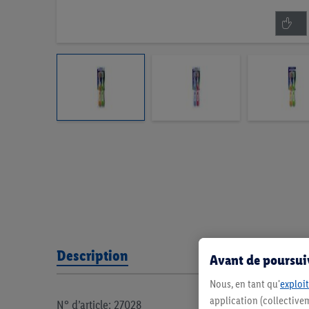
Description
Avant de poursuiv
Nous, en tant qu'
exploit
application (collectivem
N° d’article: 27028