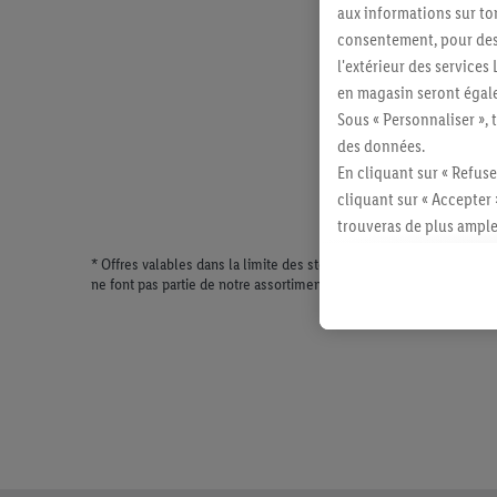
aux informations sur to
consentement, pour des r
l'extérieur des service
en magasin seront égale
Sous « Personnaliser », 
des données.
En cliquant sur « Refuse
cliquant sur « Accepter 
trouveras de plus ample
révoquer ton consentem
* Offres valables dans la limite des stocks disponibles. Vente lim
consulter les mentions lé
ne font pas partie de notre assortiment de produits permanents. Il