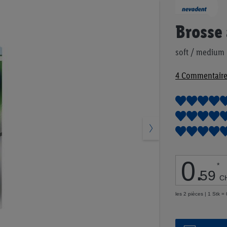
Passer
au
début
Brosse 
de
la
soft / medium
Galerie
d’images
4
Commentaire
0
.
*
59
C
les 2 pièces | 1 Stk 