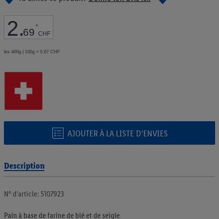
de
la
2
.
Galerie
*
69
d’images
CHF
les 400g | 100g = 0,67 CHF
AJOUTER À LA LISTE D’ENVIES
Description
N° d’article: 5107923
Pain à base de farine de blé et de seigle