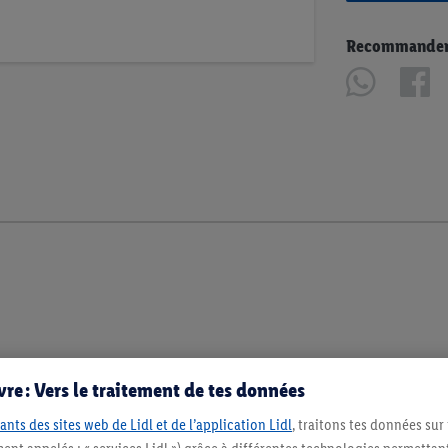
Recommander u
 eau, farine de
seigle
, flocons de pommes de
re : Vers le traitement de tes données
, gluten de
blé
, dextrose, levure, farine de malt
gent de traitement de la farine: acide
ants des sites web de Lidl et de l’application Lidl
, traitons tes données sur
s, de soja, de lait, de fruits à coque, de