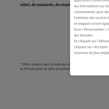
application (collectivem
céleri, de moutarde, de sésame et de sulfites.
Produi
aux informations sur to
consentement, pour des r
l'extérieur des service
en magasin seront égale
Sous « Personnaliser », 
des données.
En cliquant sur « Refuse
cliquant sur « Accepter 
trouveras de plus ample
révoquer ton consentem
* Offres valables dans la limite des stocks disponibles. Vente lim
consulter les mentions lé
ne font pas partie de notre assortiment de produits permanents. Il