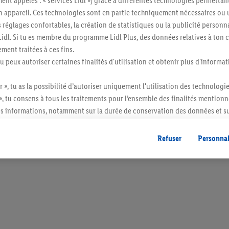
ent appelés : « services Lidl ») grâce à différentes technologies permettant
t en Allemagne.
n appareil. Ces technologies sont en partie techniquement nécessaires ou u
églages confortables, la création de statistiques ou la publicité personnali
s Lidl. Si tu es membre du programme Lidl Plus, des données relatives à to
ment traitées à ces fins.
tu peux autoriser certaines finalités d'utilisation et obtenir plus d'informat
r », tu as la possibilité d’autoriser uniquement l'utilisation des technologi
», tu consens à tous les traitements pour l’ensemble des finalités mentionn
s informations, notamment sur la durée de conservation des données et su
ent à tout moment avec effet pour l’avenir, dans notre
déclaration de con
itée à des quantités usuelles pour un ménage. Vendu sans décoration. Les produits 
gales, c’est ici.
Refuser
Personnal
l. semblables.