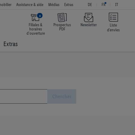
obilier
Assistance & aide
Médias
Extras
DE
FR
IT
x
Filiales &
Prospectus
Newsletter
Liste
horaires
PDF
d’envies
d'ouverture
Extras
Chercher