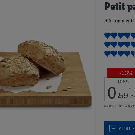
Passer
Petit p
au
début
165
Commentai
de
la
Galerie
d’images
-33%
0.89
0
.
*
59
C
les 80g | 100g = 0,7
AJOUTER