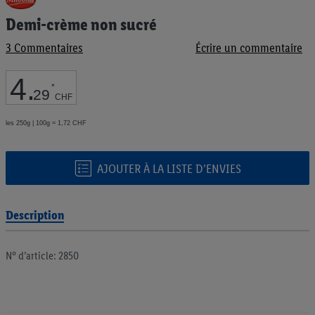
au
Demi-crème non sucré
début
de
3
Commentaires
Écrire un commentaire
la
Galerie
d’images
4
.
*
29
CHF
les 250g | 100g = 1,72 CHF
AJOUTER À LA LISTE D’ENVIES
Description
N° d’article: 2850