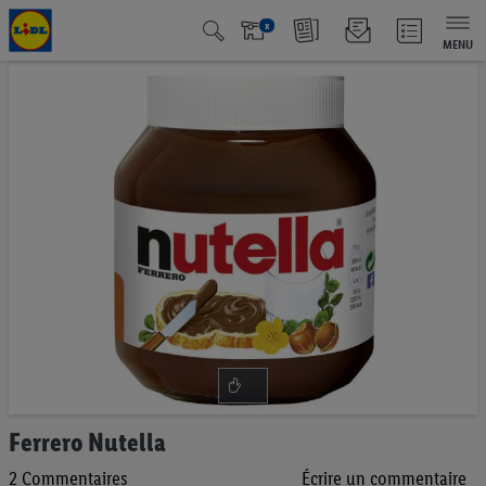
x
MENU
Passer
à
la
fin
de
la
galerie
d’images
Passer
Ferrero Nutella
au
2
Commentaires
Écrire un commentaire
début