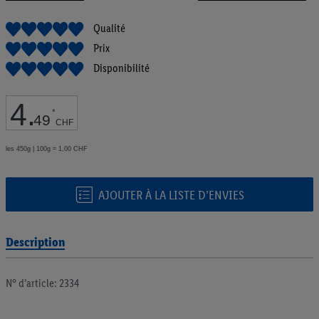
de
la
Qualité
Galerie
Prix
d’images
Disponibilité
4
.
*
49
CHF
les 450g | 100g = 1,00 CHF
AJOUTER À LA LISTE D’ENVIES
Description
N° d’article: 2334