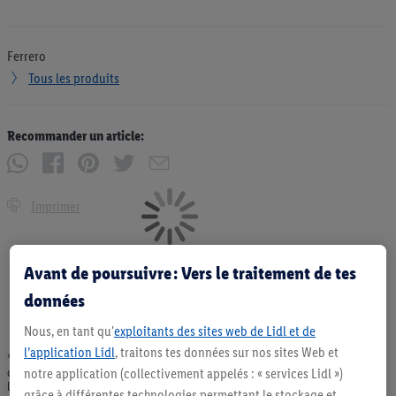
Ferrero
Tous les produits
Recommander un article:
Imprimer
Avant de poursuivre : Vers le traitement de tes
données
Nous, en tant qu'
exploitants des sites web de Lidl et de
l’application Lidl
, traitons tes données sur nos sites Web et
* Offres valables dans la limite des stocks disponibles. Vente limitée à des
notre application (collectivement appelés : « services Lidl »)
quantités usuelles pour un ménage. Vendu sans décoration. Les produits faisant
l'objet de la publicité, notamment les produits NonFood, ne font pas partie de
grâce à différentes technologies permettant le stockage et