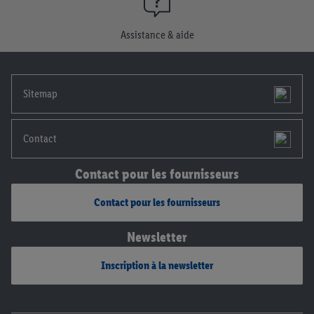
consentement à tout moment avec effet pour l’avenir, dans
notre
déclaration de confidentialité
.
Pour consulter les
Assistance & aide
mentions légales, c’est ici.
Sitemap
Contact
Contact pour les fournisseurs
Contact pour les fournisseurs
Newsletter
Inscription à la newsletter