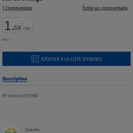
de
1
Commentaire
Écrire un commentaire
la
Galerie
d’images
1
.
*
59
CHF
les 1l
AJOUTER À LA LISTE D’ENVIES
Description
N° d’article: 5113987
Solevita