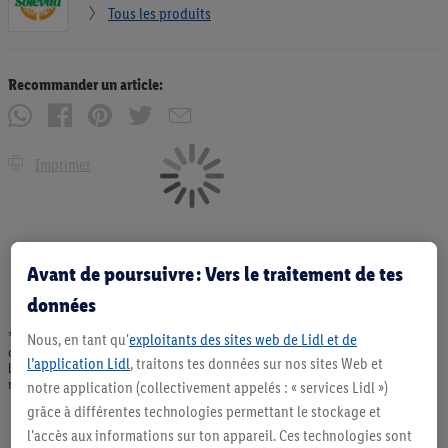
Tous les produits
Recommander un article:
Imprimer
Avant de poursuivre : Vers le traitement de tes
données
* Offres valables dans la limite des stocks disponibles. Vente limitée à des
Nous, en tant qu'
exploitants des sites web de Lidl et de
quantités usuelles pour un ménage. Vendu sans décoration. Les produits faisant
l’application Lidl
, traitons tes données sur nos sites Web et
l'objet de la publicité, notamment les produits NonFood, ne font pas partie de
notre assortiment de produits permanents. Ill. semblables.
notre application (collectivement appelés : « services Lidl »)
grâce à différentes technologies permettant le stockage et
l'accès aux informations sur ton appareil. Ces technologies sont