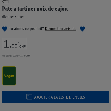
au
Pâte à tartiner noix de cajou
début
de
diverses sortes
la
Galerie
d’images
Tu aimes ce produit?
Donne ton avis ici.
1
.
*
99
CHF
les 150g | 100g = 1,33 CHF
AJOUTER À LA LISTE D’ENVIES