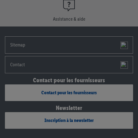
consentement à tout moment avec effet pour l’avenir, dans
notre
déclaration de confidentialité
.
Pour consulter les
Assistance & aide
mentions légales, c’est ici.
Sitemap
Contact
Contact pour les fournisseurs
Contact pour les fournisseurs
Newsletter
Inscription à la newsletter