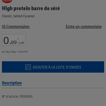
au
High protein barre de séré
début
de
Classic, Salted Caramel
la
Galerie
d’images
10
Commentaires
Écrire un commentaire
0
.
*
99
CHF
les 40g | 100g = 2,48 CHF
AJOUTER À LA LISTE D’ENVIES
Description
N° d’article: 7606090