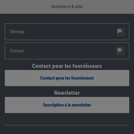
consentement à tout moment avec effet pour l’avenir, dans
Assistance & aide
notre
déclaration de confidentialité
.
Pour consulter les
mentions légales, c’est ici.
Sitemap
Contact
Contact pour les fournisseurs
Contact pour les fournisseurs
Newsletter
Inscription à la newsletter