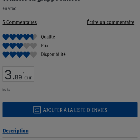
de
en vrac
la
Galerie
d’images
5
Commentaires
Écrire un commentaire
Qualité
Prix
Disponibilité
3
.
*
89
CHF
les kg
AJOUTER À LA LISTE D’ENVIES
Description