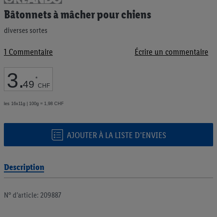
au
Bâtonnets à mâcher pour chiens
début
de
diverses sortes
la
Galerie
1
Commentaire
Écrire un commentaire
d’images
3
.
*
49
CHF
les 16x11g | 100g = 1,98 CHF
AJOUTER À LA LISTE D’ENVIES
Description
N° d’article: 209887