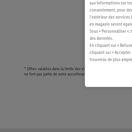
aux informations sur to
consentement, pour des r
l'extérieur des service
en magasin seront égale
Sous « Personnaliser », 
des données.
En cliquant sur « Refuse
cliquant sur « Accepter 
trouveras de plus ample
révoquer ton consentem
* Offres valables dans la limite des stocks disponibles. Vente lim
consulter les mentions lé
ne font pas partie de notre assortiment de produits permanents. Il