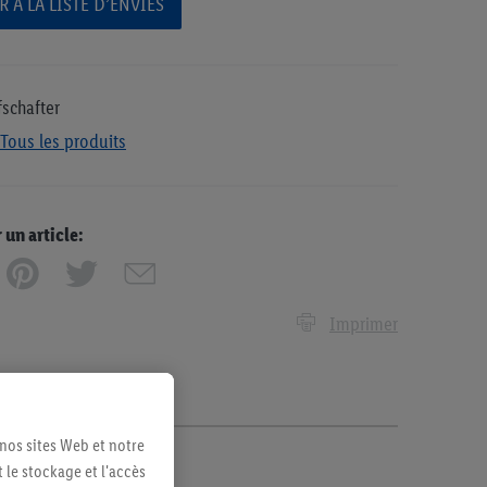
 À LA LISTE D’ENVIES
fschafter
Tous les produits
n article:
Imprimer
 nos sites Web et notre
 le stockage et l'accès