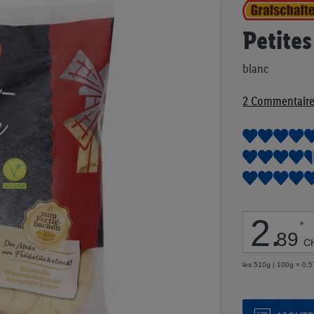
Passer
au
Petites
début
de
la
blanc
Galerie
d’images
2
Commentaire
2
.
*
89
C
les 510g | 100g = 0,