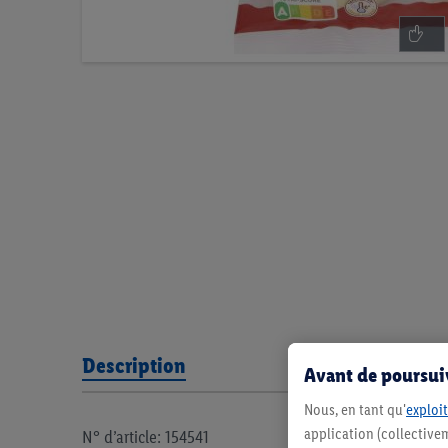
Description
Avant de poursuiv
Nous, en tant qu'
exploit
application (collectivem
N° d’article: 154541