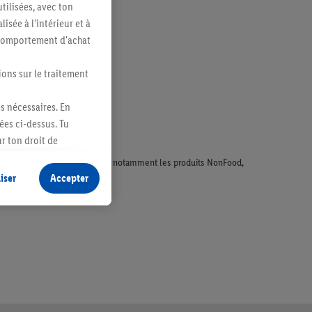
tilisées, avec ton
sée à l'intérieur et à
n comportement d'achat
ions sur le traitement
es nécessaires. En
ées ci-dessus. Tu
r ton droit de
fidentialité
.
Pour
faisant l'objet de la publicité, notamment les produits NonFood,
iser
Accepter