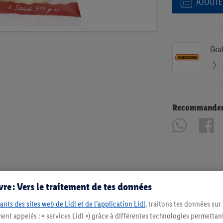
AJOUTER
Gra
Recommander u
re : Vers le traitement de tes données
ants des sites web de Lidl et de l’application Lidl
, traitons tes données sur
ent appelés : « services Lidl ») grâce à différentes technologies permettant