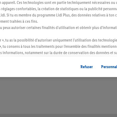
n appareil. Ces technologies sont en partie techniquement nécessaires ou u
églages confortables, la création de statistiques ou la publicité personnali
s Lidl. Si tu es membre du programme Lidl Plus, des données relatives à to
ment traitées à ces fins.
tu peux autoriser certaines finalités d'utilisation et obtenir plus d'informat
r », tu as la possibilité d’autoriser uniquement l'utilisation des technologi
», tu consens à tous les traitements pour l’ensemble des finalités mentionn
s informations, notamment sur la durée de conservation des données et su
ent à tout moment avec effet pour l’avenir, dans notre
déclaration de con
itée à des quantités usuelles pour un ménage. Vendu sans décoration. Les produits 
gales, c’est ici.
l. semblables.
Refuser
Personnal