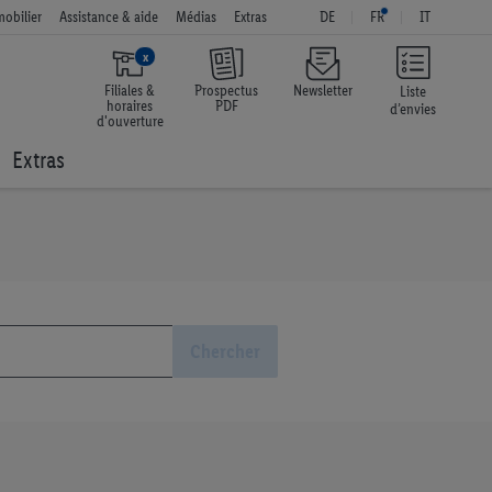
obilier
Assistance & aide
Médias
Extras
DE
FR
IT
x
Filiales &
Prospectus
Newsletter
Liste
horaires
PDF
d’envies
d'ouverture
Extras
Chercher