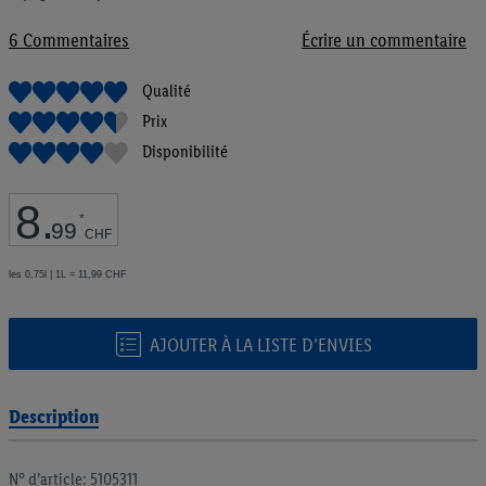
de
la
6
Commentaires
Écrire un commentaire
Galerie
d’images
Qualité
Prix
Disponibilité
8
.
*
99
CHF
les 0,75l | 1L = 11,99 CHF
AJOUTER À LA LISTE D’ENVIES
Description
N° d’article: 5105311