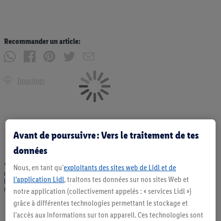
Recommander un article:
Imprimer
Avant de poursuivre : Vers le traitement de tes
données
* Offres valables dans la limite des stocks disponibles. Vente limitée à des
Nous, en tant qu'
exploitants des sites web de Lidl et de
quantités usuelles pour un ménage. Vendu sans décoration. Les produits faisant
l’application Lidl
, traitons tes données sur nos sites Web et
l'objet de la publicité, notamment les produits NonFood, ne font pas partie de
notre assortiment de produits permanents. Ill. semblables.
notre application (collectivement appelés : « services Lidl »)
grâce à différentes technologies permettant le stockage et
l'accès aux informations sur ton appareil. Ces technologies sont