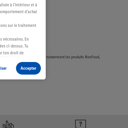
sée à l'intérieur et à
n comportement d'achat
ions sur le traitement
es nécessaires. En
ées ci-dessus. Tu
r ton droit de
faisant l'objet de la publicité, notamment les produits NonFood,
fidentialité
.
Pour
iser
Accepter