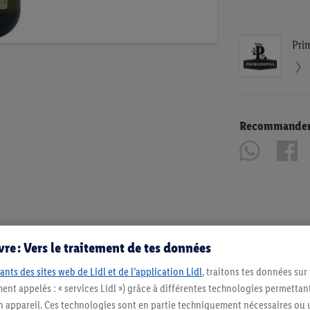
Pri
Recommander u
re : Vers le traitement de tes données
ants des sites web de Lidl et de l’application Lidl
, traitons tes données sur
ent appelés : « services Lidl ») grâce à différentes technologies permettant
n appareil. Ces technologies sont en partie techniquement nécessaires ou u