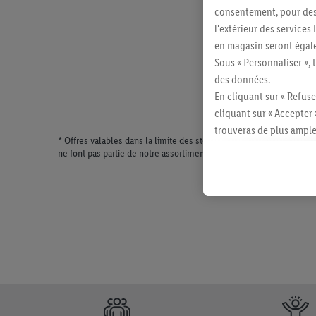
consentement, pour des r
l'extérieur des service
en magasin seront égale
Sous « Personnaliser », 
des données.
En cliquant sur « Refuse
cliquant sur « Accepter 
trouveras de plus ample
* Offres valables dans la limite des stocks disponibles. Vente lim
révoquer ton consentem
ne font pas partie de notre assortiment de produits permanents. Il
consulter les mentions lé