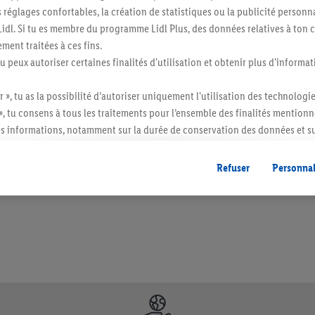
églages confortables, la création de statistiques ou la publicité personnali
s Lidl. Si tu es membre du programme Lidl Plus, des données relatives à to
ment traitées à ces fins.
tu peux autoriser certaines finalités d'utilisation et obtenir plus d'informat
r », tu as la possibilité d’autoriser uniquement l'utilisation des technologi
», tu consens à tous les traitements pour l’ensemble des finalités mentionn
s informations, notamment sur la durée de conservation des données et su
itée à des quantités usuelles pour un ménage. Vendu sans décoration. Les produits 
ent à tout moment avec effet pour l’avenir, dans notre
déclaration de con
l. semblables.
gales, c’est ici.
Refuser
Personnal