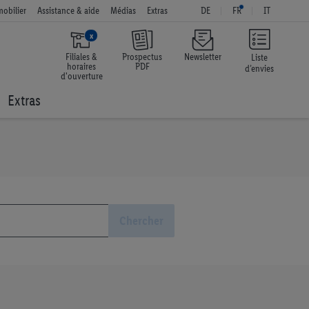
obilier
Assistance & aide
Médias
Extras
DE
FR
IT
x
Filiales &
Prospectus
Newsletter
Liste
horaires
PDF
d’envies
d'ouverture
Extras
Chercher