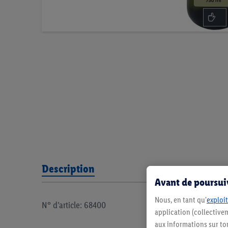
Description
Avant de poursuiv
Nous, en tant qu'
exploit
N° d’article: 68400
application (collectivem
aux informations sur to