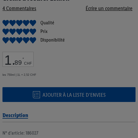
de
4
Commentaires
Écrire un commentaire
la
Galerie
d’images
Qualité
Prix
Disponibilité
1
.
*
89
CHF
les 750ml | 1L = 2,52 CHF
AJOUTER À LA LISTE D’ENVIES
Description
N° d’article: 186027