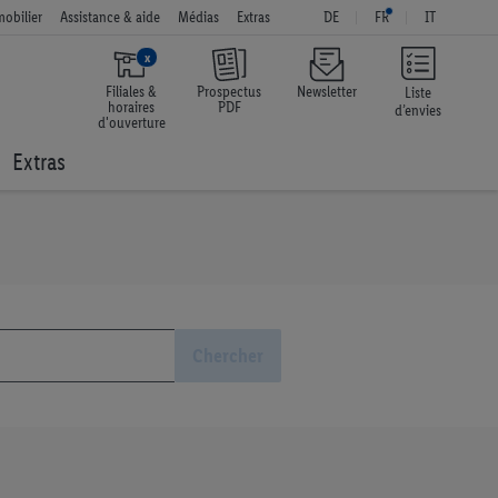
obilier
Assistance & aide
Médias
Extras
DE
FR
IT
x
Filiales &
Prospectus
Newsletter
Liste
horaires
PDF
d’envies
d'ouverture
Extras
Chercher