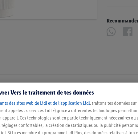
Recommander u
re : Vers le traitement de tes données
ants des sites web de Lidl et de l’application Lidl
, traitons tes données sur
ent appelés : « services Lidl ») grâce à différentes technologies permettant
n appareil. Ces technologies sont en partie techniquement nécessaires ou u
églages confortables, la création de statistiques ou la publicité personnali
s Lidl. Si tu es membre du programme Lidl Plus, des données relatives à to