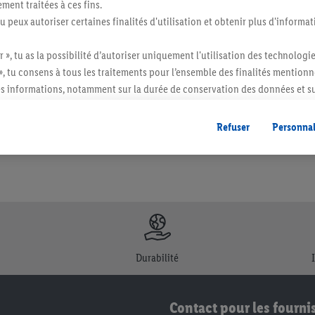
ment traitées à ces fins.
tu peux autoriser certaines finalités d'utilisation et obtenir plus d'informat
r », tu as la possibilité d’autoriser uniquement l'utilisation des technologi
itée à des quantités usuelles pour un ménage. Vendu sans décoration. Les produits 
l. semblables.
», tu consens à tous les traitements pour l’ensemble des finalités mentionn
s informations, notamment sur la durée de conservation des données et su
ent à tout moment avec effet pour l’avenir, dans notre
déclaration de con
gales, c’est ici.
Refuser
Personnal
Durabilité
Contact pour les fourni