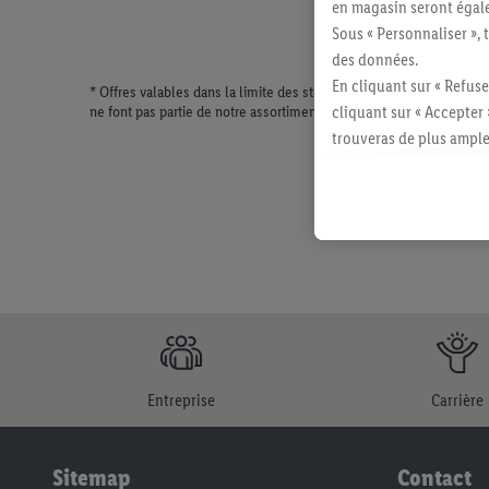
en magasin seront égale
Sous « Personnaliser », 
des données.
En cliquant sur « Refuse
* Offres valables dans la limite des stocks disponibles. Vente lim
ne font pas partie de notre assortiment de produits permanents. Il
cliquant sur « Accepter 
trouveras de plus ample
révoquer ton consentem
consulter les mentions lé
Entreprise
Carrière
Sitemap
Contact