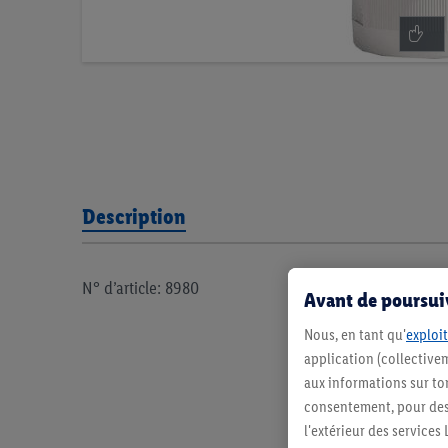
Description
N° d’article: 8980
Avant de poursuiv
Nous, en tant qu'
exploit
application (collectivem
aux informations sur to
consentement, pour des r
l'extérieur des service