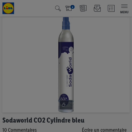
x
MENU
Passer
à
la
fin
de
la
galerie
d’images
Passer
Sodaworld CO2 Cylindre bleu
au
10
Commentaires
Écrire un commentaire
début