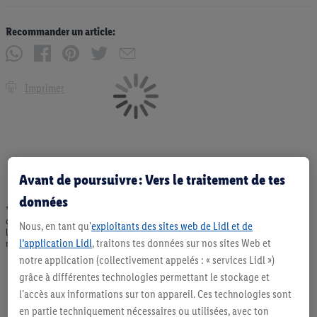
Recommander un article:
Imprimer
Avant de poursuivre : Vers le traitement de tes
données
* Offres valables dans la limite des stocks disponibles. Vente limitée à des
quantités usuelles pour un ménage. Vendu sans décoration. Les produits faisant
Nous, en tant qu'
exploitants des sites web de Lidl et de
l'objet de la publicité, notamment les produits NonFood, ne font pas partie de
l’application Lidl
, traitons tes données sur nos sites Web et
notre assortiment de produits permanents. Ill. semblables.
notre application (collectivement appelés : « services Lidl »)
grâce à différentes technologies permettant le stockage et
l'accès aux informations sur ton appareil. Ces technologies sont
en partie techniquement nécessaires ou utilisées, avec ton