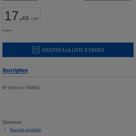
de
la
17
.
Galerie
*
49
CHF
d’images
la pièce
AJOUTER À LA LISTE D’ENVIES
Description
N° d’article: 5108662
Silvercrest
Tous les produits