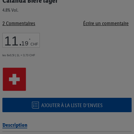
Calanda Bière lager
au
début
4.8% Vol.
de
la
2
Commentaires
Écrire un commentaire
Galerie
d’images
11
.
*
19
CHF
les 6x0,5l | 1L = 3,73 CHF
AJOUTER À LA LISTE D’ENVIES
Description