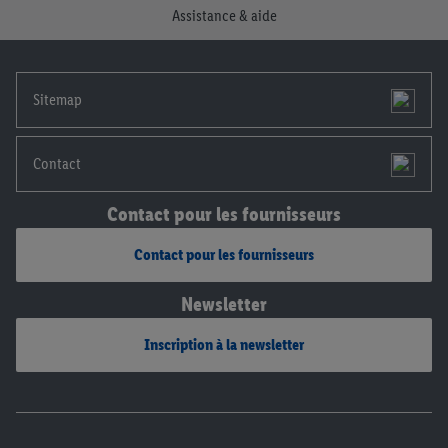
Assistance & aide
notre
déclaration de confidentialité
.
Pour consulter les
mentions légales, c’est ici.
Sitemap
Contact
Contact pour les fournisseurs
Contact pour les fournisseurs
Newsletter
Inscription à la newsletter