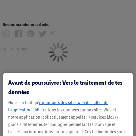
Recommander un article:
Imprimer
Avant de poursuivre : Vers le traitement de tes
données
* Offres valables dans la limite des stocks disponibles. Vente limitée à des
Nous, en tant qu'
exploitants des sites web de Lidl et de
quantités usuelles pour un ménage. Vendu sans décoration. Les produits faisant
l’application Lidl
, traitons tes données sur nos sites Web et
l'objet de la publicité, notamment les produits NonFood, ne font pas partie de
notre assortiment de produits permanents. Ill. semblables.
notre application (collectivement appelés : « services Lidl »)
grâce à différentes technologies permettant le stockage et
l'accès aux informations sur ton appareil. Ces technologies sont