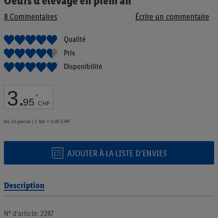
Oeufs d'élevage en plein air
au
8
Commentaires
Écrire un commentaire
début
de
la
Qualité
Galerie
Prix
d’images
Disponibilité
3
.
*
95
CHF
les 10 pièces | 1 Stk = 0,40 CHF
AJOUTER À LA LISTE D’ENVIES
Description
N° d’article: 2287