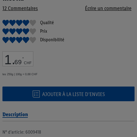
de
12
Commentaires
Écrire un commentaire
la
Galerie
d’images
Qualité
Prix
Disponibilité
1
.
*
69
CHF
les 250g | 100g = 0,68 CHF
AJOUTER À LA LISTE D’ENVIES
Description
N° d’article: 6009418