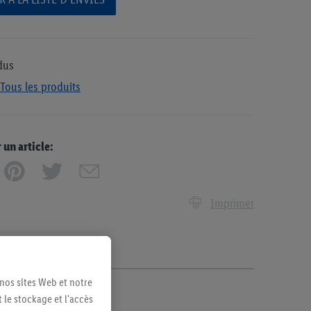
dus
Tous les produits
n article:
Imprimer
 nos sites Web et notre
 le stockage et l'accès