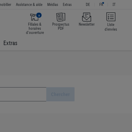
obilier
Assistance & aide
Médias
Extras
DE
FR
IT
x
Filiales &
Prospectus
Newsletter
Liste
horaires
PDF
d’envies
d'ouverture
Extras
Chercher