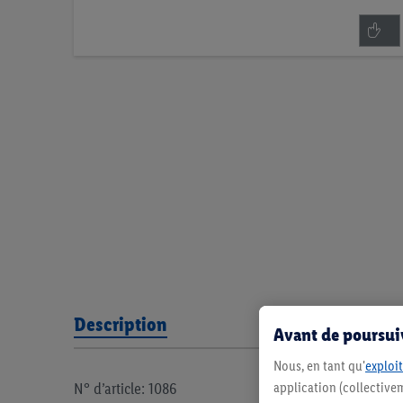
Description
Avant de poursuiv
Nous, en tant qu'
exploit
N° d’article: 1086
application (collectivem