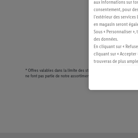
aux informations sur to
consentement, pour des r
l'extérieur des service
en magasin seront égale
Sous « Personnaliser », 
des données.
En cliquant sur « Refuse
cliquant sur « Accepter 
trouveras de plus ample
révoquer ton consentem
* Offres valables dans la limite des stocks disponibles. Vente lim
ne font pas partie de notre assortiment de produits permanents. Il
consulter les mentions lé