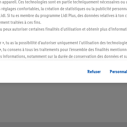
n appareil. Ces technologies sont en partie techniquement nécessaires ou u
églages confortables, la création de statistiques ou la publicité personnali
s Lidl. Si tu es membre du programme Lidl Plus, des données relatives à to
ment traitées à ces fins.
tu peux autoriser certaines finalités d'utilisation et obtenir plus d'informat
r », tu as la possibilité d’autoriser uniquement l'utilisation des technologi
», tu consens à tous les traitements pour l’ensemble des finalités mentionn
s informations, notamment sur la durée de conservation des données et su
ent à tout moment avec effet pour l’avenir, dans notre
déclaration de con
itée à des quantités usuelles pour un ménage. Vendu sans décoration. Les produits 
l. semblables.
gales, c’est ici.
Refuser
Personnal