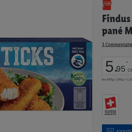
Passer
au
début
Findus
de
la
pané 
Galerie
d’images
3
Commentaire
5
.
*
95
C
les 450g | 100g = 1,
AJOUTER