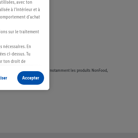
tilisées, avec ton
sée à l'intérieur et à
n comportement d'achat
ions sur le traitement
es nécessaires. En
ées ci-dessus. Tu
r ton droit de
fidentialité
.
Pour
faisant l'objet de la publicité, notamment les produits NonFood,
iser
Accepter