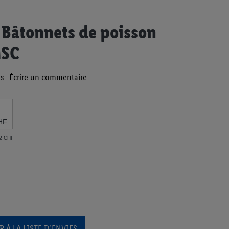
 Bâtonnets de poisson
MSC
s
Écrire un commentaire
HF
32 CHF
 À LA LISTE D’ENVIES