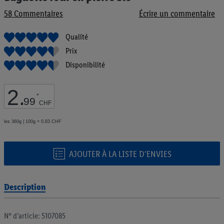
de
58
Commentaires
Écrire un commentaire
la
Galerie
d’images
Qualité
Prix
Disponibilité
2
.
*
99
CHF
les 360g | 100g = 0,83 CHF
AJOUTER À LA LISTE D’ENVIES
Description
N° d’article: 5107085