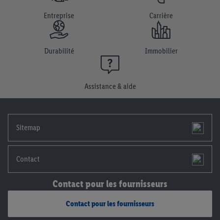
l’ensemble des finalités mentionnées ci-dessus. Tu trouveras de
plus amples informations, notamment sur la durée de
Entreprise
Carrière
conservation des données et sur ton droit de révoquer ton
consentement à tout moment avec effet pour l’avenir, dans
notre
déclaration de confidentialité
.
Pour consulter les
Durabilité
Immobilier
mentions légales, c’est ici.
Assistance & aide
Sitemap
Contact
Contact pour les fournisseurs
Contact pour les fournisseurs