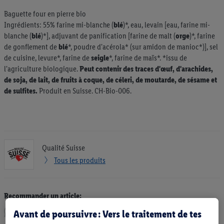
Baguette four en pierre bio
Ingrédients: 55% farine mi-blanche (
blé
)*, eau, levain [eau, farine mi-
blanche (
blé
)*], adjuvant de panification [farine de malt (
orge
)*, farine
de gonflement de
blé
*, poudre d'acérola* (sur amidon de manioc*)], sel
de cuisine, levure*, farine de
seigle
*, farine de maïs*. *issu de
l'agriculture biologique.
Peut contenir des traces d'œuf, d'arachides,
de soja, de lait, de fruits à coque, de céleri, de moutarde, de sésame et
de sulfites.
Produit en Suisse. CH-Bio-006.
Qualité Suisse
Tous les produits
Recommander un article:
Avant de poursuivre : Vers le traitement de tes