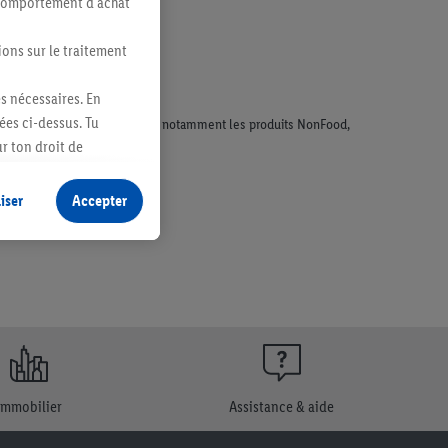
n comportement d'achat
ions sur le traitement
es nécessaires. En
ées ci-dessus. Tu
faisant l'objet de la publicité, notamment les produits NonFood,
r ton droit de
fidentialité
.
Pour
iser
Accepter
Immobilier
Assistance & aide