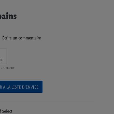
pains
Écrire un commentaire
HF
g = 1,38 CHF
 À LA LISTE D’ENVIES
f Select