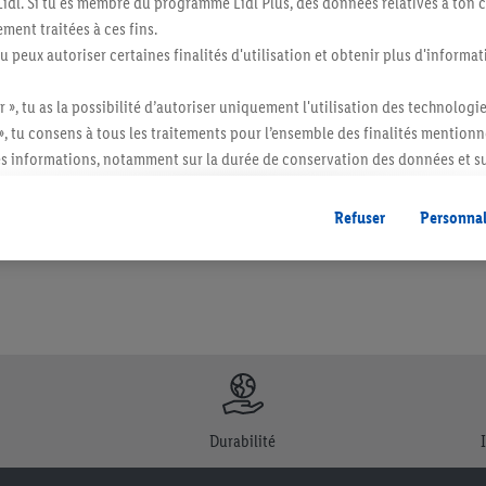
s Lidl. Si tu es membre du programme Lidl Plus, des données relatives à to
ment traitées à ces fins.
tu peux autoriser certaines finalités d'utilisation et obtenir plus d'informat
r », tu as la possibilité d’autoriser uniquement l'utilisation des technologi
», tu consens à tous les traitements pour l’ensemble des finalités mentionn
itée à des quantités usuelles pour un ménage. Vendu sans décoration. Les produits 
l. semblables.
s informations, notamment sur la durée de conservation des données et su
ent à tout moment avec effet pour l’avenir, dans notre
déclaration de con
gales, c’est ici.
Refuser
Personnal
Durabilité