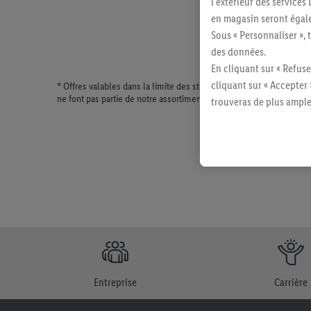
l'extérieur des service
en magasin seront égale
Sous « Personnaliser », 
des données.
En cliquant sur « Refuse
cliquant sur « Accepter 
* Offres valables dans la limite des stocks disponibles. Vente lim
ne font pas partie de notre assortiment de produits permanents. Il
trouveras de plus ample
révoquer ton consentem
consulter les mentions lé
Entreprise
Carrière