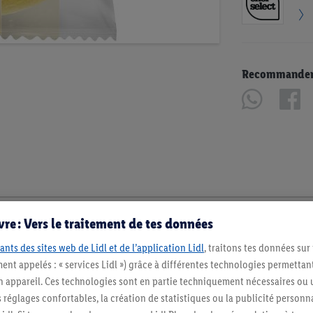
Recommander u
re : Vers le traitement de tes données
ants des sites web de Lidl et de l’application Lidl
, traitons tes données sur
ent appelés : « services Lidl ») grâce à différentes technologies permettant
n appareil. Ces technologies sont en partie techniquement nécessaires ou u
églages confortables, la création de statistiques ou la publicité personnali