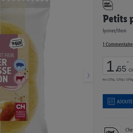
Passer
au
début
Petits 
de
la
lyoner/thon
Galerie
d’images
1
Commentaire
1
.
*
65
C
les 125g, 120g | 100
AJOUTER
Che