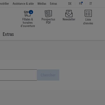
obilier
Assistance & aide
Médias
Extras
DE
FR
IT
x
Filiales &
Prospectus
Newsletter
Liste
horaires
PDF
d’envies
d'ouverture
Extras
Chercher