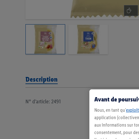
Description
Avant de poursuiv
N° d’article: 2491
Nous, en tant qu'
exploit
application (collectivem
aux informations sur to
consentement, pour des r