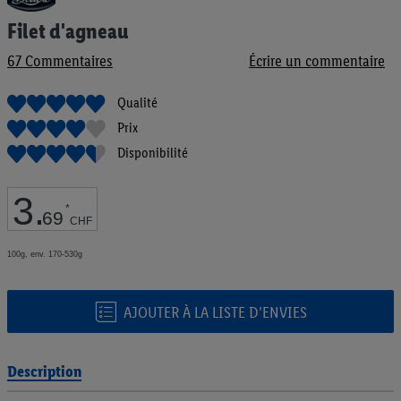
au
Filet d'agneau
début
de
67
Commentaires
Écrire un commentaire
la
Galerie
d’images
Qualité
Prix
Disponibilité
3
.
*
69
CHF
100g, env. 170-530g
AJOUTER À LA LISTE D’ENVIES
Description