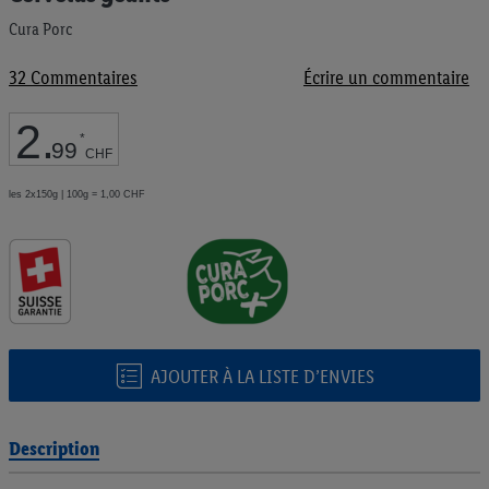
de
Cura Porc
la
Galerie
d’images
32
Commentaires
Écrire un commentaire
2
.
*
99
CHF
les 2x150g | 100g = 1,00 CHF
AJOUTER À LA LISTE D’ENVIES
Description