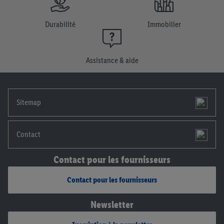
plus amples informations, notamment sur la durée de
conservation des données et sur ton droit de révoquer ton
Durabilité
Immobilier
consentement à tout moment avec effet pour l’avenir, dans
notre
déclaration de confidentialité
.
Pour consulter les
mentions légales, c’est ici.
Assistance & aide
Sitemap
Contact
Contact pour les fournisseurs
Contact pour les fournisseurs
Newsletter