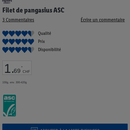
au
Filet de pangasius ASC
début
de
3
Commentaires
Écrire un commentaire
la
Galerie
d’images
Qualité
Prix
Disponibilité
1
.
*
69
CHF
100g, env. 300-420g