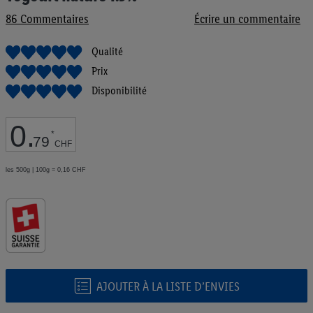
de
86
Commentaires
Écrire un commentaire
la
Galerie
d’images
Qualité
Prix
Disponibilité
0
.
*
79
CHF
les 500g | 100g = 0,16 CHF
AJOUTER À LA LISTE D’ENVIES