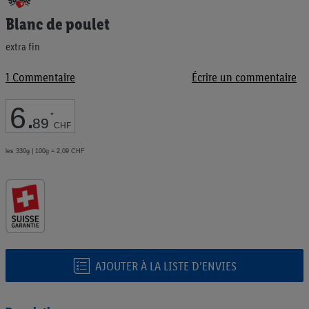
au
Blanc de poulet
début
de
extra fin
la
Galerie
d’images
1
Commentaire
Écrire un commentaire
6
.
*
89
CHF
les 330g | 100g = 2,09 CHF
AJOUTER À LA LISTE D’ENVIES