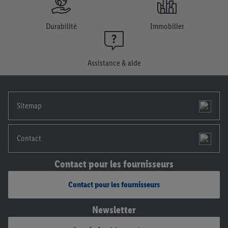
plus amples informations, notamment sur la durée de
conservation des données et sur ton droit de révoquer ton
consentement à tout moment avec effet pour l’avenir, dans
Durabilité
Immobilier
notre
déclaration de confidentialité
.
Pour consulter les
mentions légales, c’est ici.
Assistance & aide
Sitemap
Contact
Contact pour les fournisseurs
Contact pour les fournisseurs
Newsletter