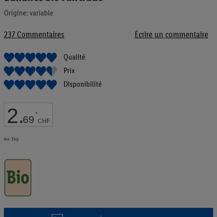
de
Origine: variable
la
Galerie
d’images
237
Commentaires
Écrire un commentaire
Qualité
Prix
Disponibilité
2
.
*
69
CHF
les 1kg