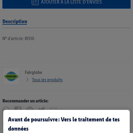
AJOUTER À LA LISTE D’ENVIES
Description
N° d’article: 81510
Fairglobe
Tous les produits
Recommander un article:
Avant de poursuivre : Vers le traitement de tes
Imprimer
données