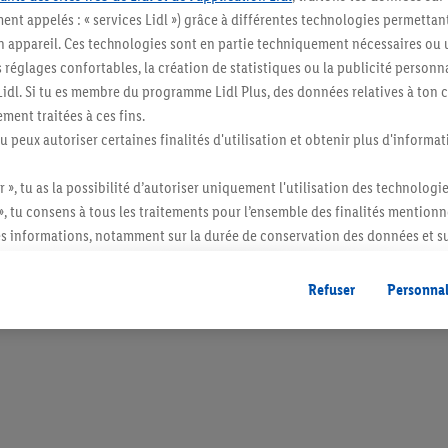
ent appelés : « services Lidl ») grâce à différentes technologies permettant
n appareil. Ces technologies sont en partie techniquement nécessaires ou u
églages confortables, la création de statistiques ou la publicité personnali
s Lidl. Si tu es membre du programme Lidl Plus, des données relatives à to
ment traitées à ces fins.
tu peux autoriser certaines finalités d'utilisation et obtenir plus d'informat
r », tu as la possibilité d’autoriser uniquement l'utilisation des technologi
», tu consens à tous les traitements pour l’ensemble des finalités mentionn
s informations, notamment sur la durée de conservation des données et su
ent à tout moment avec effet pour l’avenir, dans notre
déclaration de con
gales, c’est ici.
Refuser
Personnal
itée à des quantités usuelles pour un ménage. Vendu sans décoration. Les produits 
l. semblables.