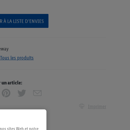
 À LA LISTE D’ENVIES
eway
Tous les produits
n article:
Imprimer
 nos sites Web et notre