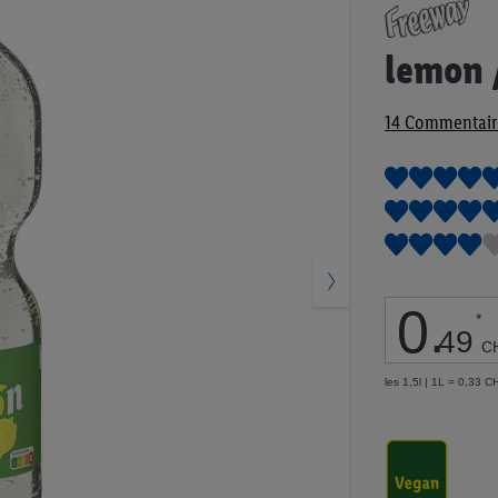
Passer
au
début
lemon 
de
la
14
Commentair
Galerie
d’images
0
.
*
49
C
les 1,5l | 1L = 0,33 C