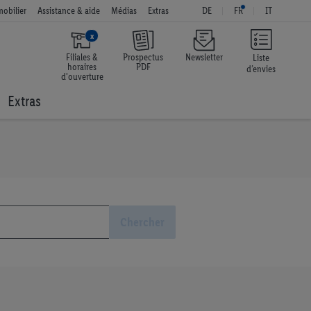
obilier
Assistance & aide
Médias
Extras
DE
FR
IT
x
Filiales &
Prospectus
Newsletter
Liste
horaires
PDF
d’envies
d'ouverture
Extras
Chercher