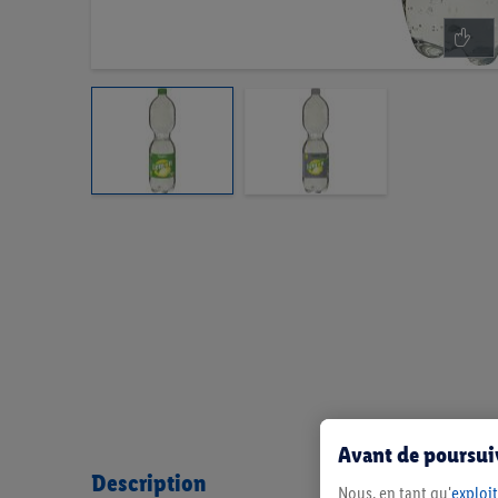
Avant de poursuiv
Description
Nous, en tant qu'
exploit