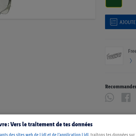
AJOUTER
Fre
Recommander u
re : Vers le traitement de tes données
ants des sites web de Lidl et de l’application Lidl
, traitons tes données sur