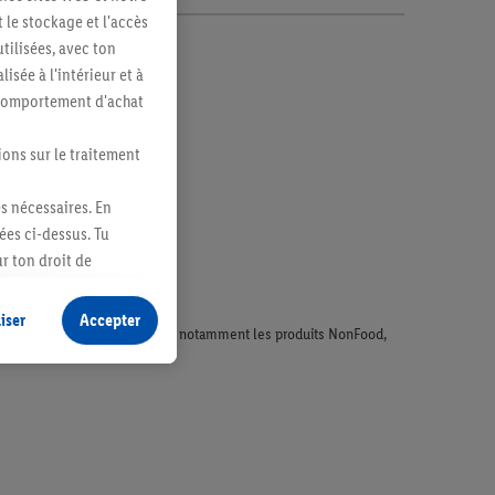
 le stockage et l'accès
tilisées, avec ton
sée à l'intérieur et à
n comportement d'achat
ions sur le traitement
es nécessaires. En
ées ci-dessus. Tu
r ton droit de
fidentialité
.
Pour
iser
Accepter
faisant l'objet de la publicité, notamment les produits NonFood,