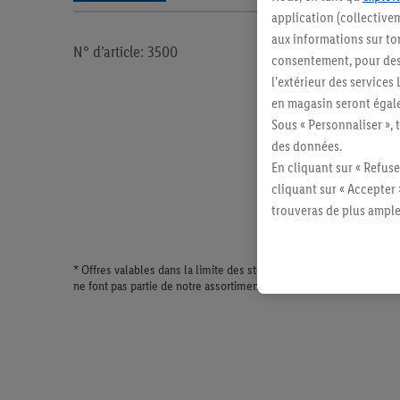
application (collectivem
aux informations sur to
N° d’article: 3500
consentement, pour des r
l'extérieur des service
en magasin seront égale
Sous « Personnaliser », 
des données.
En cliquant sur « Refuse
cliquant sur « Accepter 
trouveras de plus ample
révoquer ton consentem
consulter les mentions lé
* Offres valables dans la limite des stocks disponibles. Vente lim
ne font pas partie de notre assortiment de produits permanents. Il