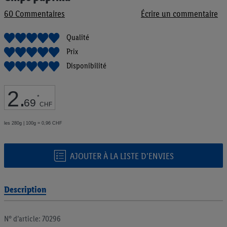
de
60
Commentaires
Écrire un commentaire
la
Galerie
d’images
Qualité
Prix
Disponibilité
2
.
*
69
CHF
les 280g | 100g = 0,96 CHF
AJOUTER À LA LISTE D’ENVIES
Description
N° d’article: 70296