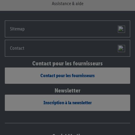
Assistance & aide
notre
déclaration de confidentialité
.
Pour consulter les
mentions légales, c’est ici.
Sitemap
Contact
Contact pour les fournisseurs
Contact pour les fournisseurs
Newsletter
Inscription à la newsletter