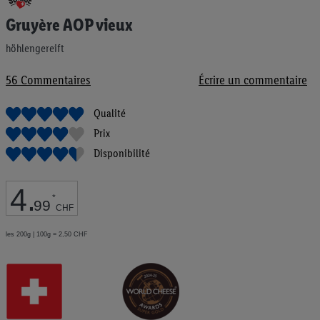
au
Gruyère AOP vieux
début
de
höhlengereift
la
Galerie
d’images
56
Commentaires
Écrire un commentaire
Qualité
Prix
Disponibilité
4
.
*
99
CHF
les 200g | 100g = 2,50 CHF