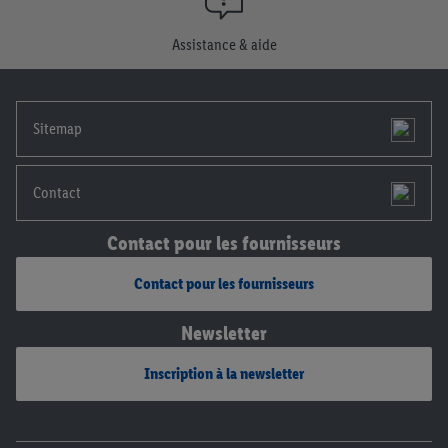
consentement à tout moment avec effet pour l’avenir, dans
notre
déclaration de confidentialité
.
Pour consulter les
Assistance & aide
mentions légales, c’est ici.
Sitemap
Contact
Contact pour les fournisseurs
Contact pour les fournisseurs
Newsletter
Inscription à la newsletter