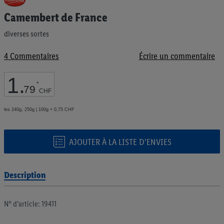
au
Camembert de France
début
de
diverses sortes
la
Galerie
d’images
4
Commentaires
Écrire un commentaire
1
.
*
79
CHF
les 240g, 250g | 100g = 0,75 CHF
AJOUTER À LA LISTE D’ENVIES
Description
N° d’article: 19411