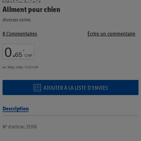
au
Aliment pour chien
début
de
diverses sortes
la
Galerie
8
Commentaires
Écrire un commentaire
d’images
0
.
*
65
CHF
les 300g | 100g = 0,22 CHF
AJOUTER À LA LISTE D’ENVIES
Description
N° d’article: 25310