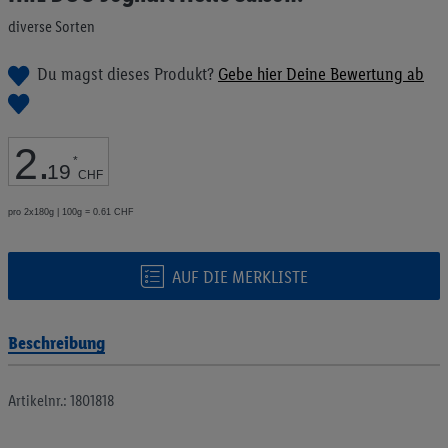
Bildgalerie
diverse Sorten
springen
Du magst dieses Produkt?
Gebe hier Deine Bewertung ab
2
.
*
19
CHF
pro 2x180g | 100g = 0.61 CHF
AUF DIE MERKLISTE
Beschreibung
Artikelnr.: 1801818