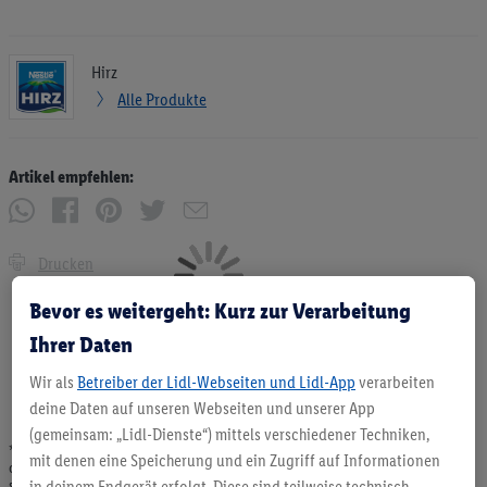
Hirz
Alle Produkte
Artikel empfehlen:
Drucken
Bevor es weitergeht: Kurz zur Verarbeitung
Ihrer Daten
Wir als
Betreiber der Lidl-Webseiten und Lidl-App
verarbeiten
deine Daten auf unseren Webseiten und unserer App
(gemeinsam: „Lidl-Dienste“) mittels verschiedener Techniken,
* Angebote solange Vorrat. Abgabe nur in haushaltsüblichen Mengen. Verkauf
mit denen eine Speicherung und ein Zugriff auf Informationen
ohne Dekoration. Die hier beworbenen Produkte, vor allem NonFood-Produkte,
sind nicht alle dauerhaft im Sortiment. Abbildungen ähnlich.
in deinem Endgerät erfolgt. Diese sind teilweise technisch