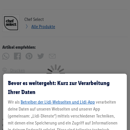
Chef Select
Alle Produkte
Artikel empfehlen:
Drucken
Bevor es weitergeht: Kurz zur Verarbeitung
Ihrer Daten
Wir als
Betreiber der Lidl-Webseiten und Lidl-App
verarbeiten
deine Daten auf unseren Webseiten und unserer App
(gemeinsam: „Lidl-Dienste“) mittels verschiedener Techniken,
* Angebote solange Vorrat. Abgabe nur in haushaltsüblichen Mengen. Verkauf
mit denen eine Speicherung und ein Zugriff auf Informationen
ohne Dekoration. Die hier beworbenen Produkte, vor allem NonFood-Produkte,
sind nicht alle dauerhaft im Sortiment. Abbildungen ähnlich.
in deinem Endgerät erfolgt. Diese sind teilweise technisch