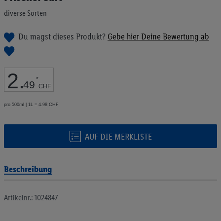
Bildgalerie
diverse Sorten
springen
Du magst dieses Produkt?
Gebe hier Deine Bewertung ab
2
.
*
49
CHF
pro 500ml | 1L = 4.98 CHF
AUF DIE MERKLISTE
Beschreibung
Artikelnr.: 1024847