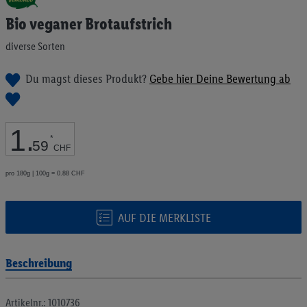
Anfang
Bio veganer Brotaufstrich
der
Bildgalerie
diverse Sorten
springen
Du magst dieses Produkt?
Gebe hier Deine Bewertung ab
1
.
*
59
CHF
pro 180g | 100g = 0.88 CHF
AUF DIE MERKLISTE
Beschreibung
Artikelnr.: 1010736