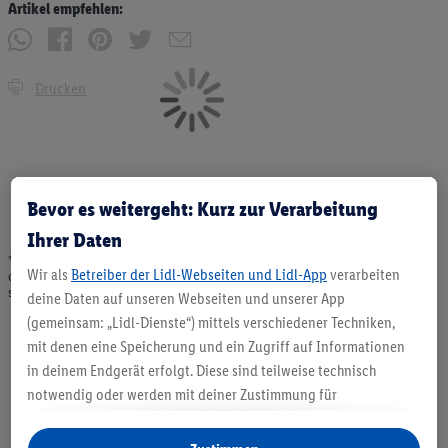
Artikel empfehlen:
Drucken
Bevor es weitergeht: Kurz zur Verarbeitung
Ihrer Daten
* Angebote solange Vorrat. Abgabe nur in haushaltsüblichen Mengen. Verkauf
Wir als
Betreiber der Lidl-Webseiten und Lidl-App
verarbeiten
ohne Dekoration. Die hier beworbenen Produkte, vor allem NonFood-Produkte,
sind nicht alle dauerhaft im Sortiment. Abbildungen ähnlich.
deine Daten auf unseren Webseiten und unserer App
(gemeinsam: „Lidl-Dienste“) mittels verschiedener Techniken,
mit denen eine Speicherung und ein Zugriff auf Informationen
in deinem Endgerät erfolgt. Diese sind teilweise technisch
notwendig oder werden mit deiner Zustimmung für
komfortable Einstellungen, zur Statistik-Erstellung oder für
personalisierte Werbung innerhalb und außerhalb der Lidl-