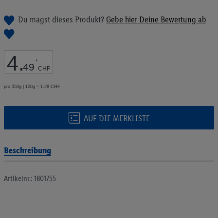
Bildgalerie
springen
Du magst dieses Produkt?
Gebe hier Deine Bewertung ab
4
.
*
49
CHF
pro 350g | 100g = 1.28 CHF
AUF DIE MERKLISTE
Beschreibung
Artikelnr.: 1801755