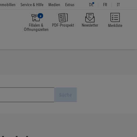
mmobilien
Service & Hilfe
Medien
Extras
DE
FR
IT
x
Filialen &
PDF-Prospekt
Newsletter
Merkliste
Öffnungszeiten
Suche