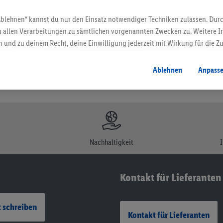
en. Verkauf ohne Dekoration. Die hier beworbenen Produkte, vor allem NonFood-Pr
Ablehnen“ kannst du nur den Einsatz notwendiger Techniken zulassen. Durc
 allen Verarbeitungen zu sämtlichen vorgenannten Zwecken zu. Weitere I
 und zu deinem Recht, deine Einwilligung jederzeit mit Wirkung für die Z
atenschutzbestimmungen
.
Die Impressen findest du hier.
Ablehnen
Anpass
Nachhaltigkeit
Kontakt für Lieferanten
 schreiben
Kontakt für Lieferanten