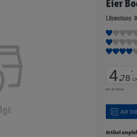
Eier B
Anfang
der
1
Bewertung
B
Bildgalerie
springen
4
.
*
78
C
pro 15 Stück
AUF DI
Artikel empfe