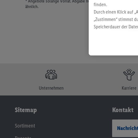
* Angebote solange Vorrat. Abgabe nur in haushaltsüblichen Meng
finden.
ähnlich.
Durch einen Klick auf „
„Zustimmen“ stimmst du
Speicherdauer der Daten
findest du in unseren
D
Unternehmen
Karriere
Sitemap
Kontakt
Sortiment
Nachricht