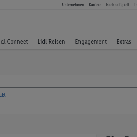
Unternehmen
Karriere
Nachhaltigkeit
I
idl Connect
Lidl Reisen
Engagement
Extras
Zum