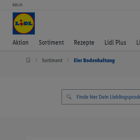
lidl.ch
Aktion
Sortiment
Rezepte
Lidl Plus
L
Sortiment
Eier Bodenhaltung
Zum