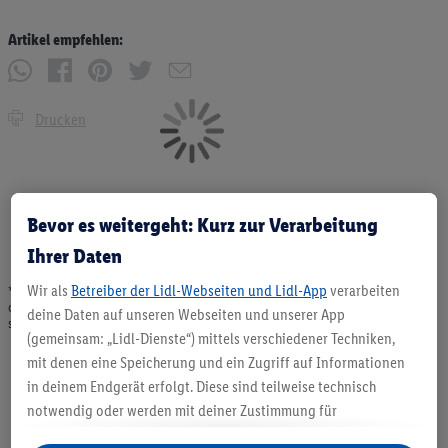
Artikel empfehlen:
Drucken
Bevor es weitergeht: Kurz zur Verarbeitung
Ihrer Daten
Wir als
Betreiber der Lidl-Webseiten und Lidl-App
verarbeiten
* Angebote solange Vorrat. Abgabe nur in haushaltsüblichen Mengen. Verkauf
ohne Dekoration. Die hier beworbenen Produkte, vor allem NonFood-Produkte,
deine Daten auf unseren Webseiten und unserer App
sind nicht alle dauerhaft im Sortiment. Abbildungen ähnlich.
(gemeinsam: „Lidl-Dienste“) mittels verschiedener Techniken,
mit denen eine Speicherung und ein Zugriff auf Informationen
in deinem Endgerät erfolgt. Diese sind teilweise technisch
notwendig oder werden mit deiner Zustimmung für
komfortable Einstellungen, zur Statistik-Erstellung oder für