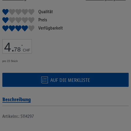
Bildgalerie
springen
Qualität
Preis
Verfügbarkeit
4
.
*
78
CHF
pro 15 Stück
AUF DIE MERKLISTE
Beschreibung
Artikelnr.: 5114297