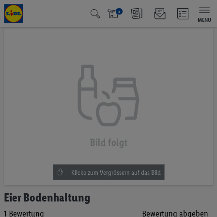
x
MENU
Zum
Ende
der
Bildgalerie
springen
Zum
Eier Bodenhaltung
Anfang
1
Bewertung
Bewertung abgeben
der