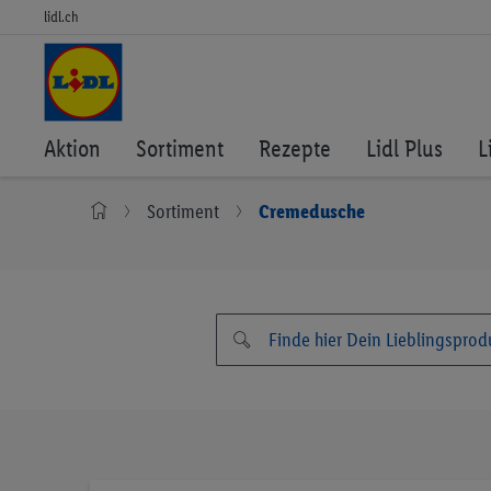
lidl.ch
Aktion
Sortiment
Rezepte
Lidl Plus
L
Sortiment
Cremedusche
Zum