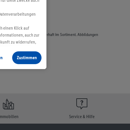
 für diese Zwecke auch
Datenverarbeitungen
h einen Klick auf
odukte, sind nicht alle dauerhaft im Sortiment. Abbildungen
nformationen, auch zur
ukunft zu widerrufen,
en
Zustimmen
Immobilien
Service & Hilfe