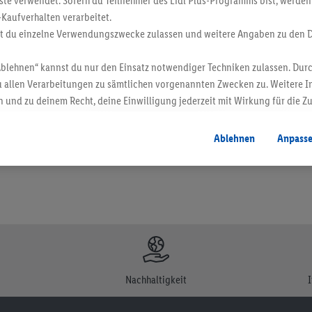
ste verwendet. Sofern du Teilnehmer des Lidl Plus-Programms bist, werden
-Kaufverhalten verarbeitet.
st du einzelne Verwendungszwecke zulassen und weitere Angaben zu den 
Ablehnen“ kannst du nur den Einsatz notwendiger Techniken zulassen. Durc
en. Verkauf ohne Dekoration. Die hier beworbenen Produkte, vor allem NonFood-Pr
 allen Verarbeitungen zu sämtlichen vorgenannten Zwecken zu. Weitere I
 und zu deinem Recht, deine Einwilligung jederzeit mit Wirkung für die Z
atenschutzbestimmungen
.
Die Impressen findest du hier.
Ablehnen
Anpass
Nachhaltigkeit