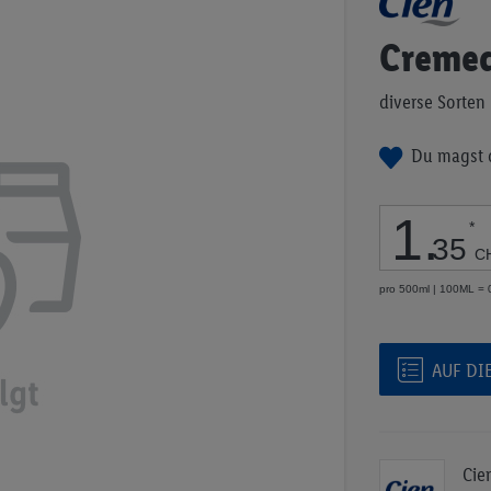
Anfang
der
Creme
Bildgalerie
springen
diverse Sorten
Du magst 
1
.
*
35
C
pro 500ml | 100ML =
AUF DI
Cie