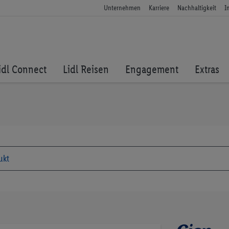
Unternehmen
Karriere
Nachhaltigkeit
I
idl Connect
Lidl Reisen
Engagement
Extras
Zum