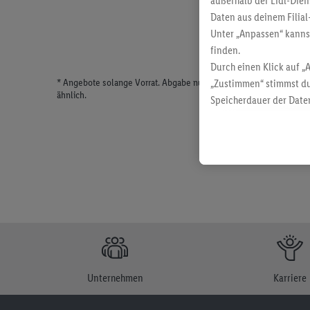
außerhalb der Lidl-Dien
Daten aus deinem Filial
Unter „Anpassen“ kann
finden.
Durch einen Klick auf „
* Angebote solange Vorrat. Abgabe nur in haushaltsüblichen Meng
„Zustimmen“ stimmst du
ähnlich.
Speicherdauer der Daten
findest du in unseren
D
Unternehmen
Karriere