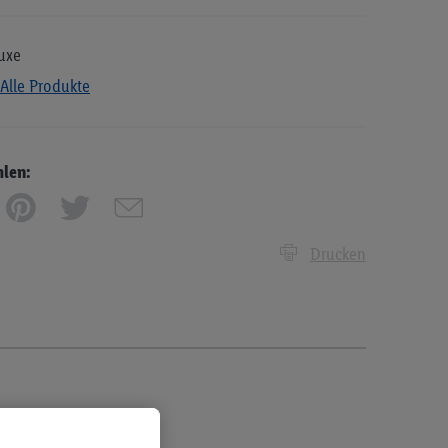
uxe
Alle Produkte
hlen:
Drucken