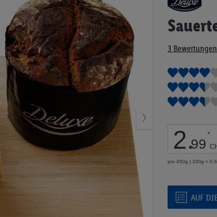
Anfang
der
Sauert
Bildgalerie
springen
3
Bewertungen
2
.
*
99
C
pro 450g | 100g = 0.
AUF DI