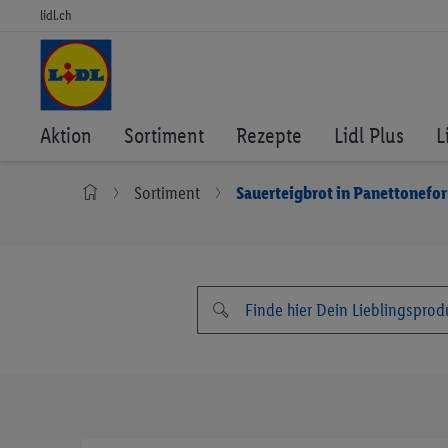
lidl.ch
Aktion
Sortiment
Rezepte
Lidl Plus
L
Sortiment
Sauerteigbrot in Panettonefo
Zum