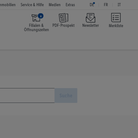
mmobilien
Service & Hilfe
Medien
Extras
DE
FR
IT
x
Filialen &
PDF-Prospekt
Newsletter
Merkliste
Öffnungszeiten
Suche