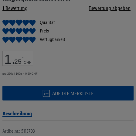
Bildgalerie
1
Bewertung
Bewertung abgeben
springen
Qualität
Preis
Verfügbarkeit
1
.
*
25
CHF
pro 250g | 100g = 0.50 CHF
AUF DIE MERKLISTE
Beschreibung
Artikelnr.: 5113703