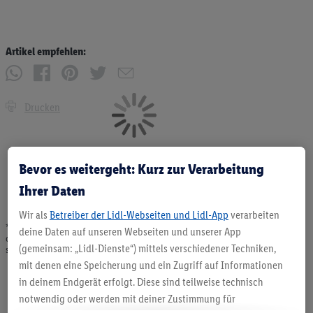
Artikel empfehlen:
Drucken
Bevor es weitergeht: Kurz zur Verarbeitung
Ihrer Daten
Wir als
Betreiber der Lidl-Webseiten und Lidl-App
verarbeiten
* Angebote solange Vorrat. Abgabe nur in haushaltsüblichen Mengen. Verkauf
deine Daten auf unseren Webseiten und unserer App
ohne Dekoration. Die hier beworbenen Produkte, vor allem NonFood-Produkte,
(gemeinsam: „Lidl-Dienste“) mittels verschiedener Techniken,
sind nicht alle dauerhaft im Sortiment. Abbildungen ähnlich.
mit denen eine Speicherung und ein Zugriff auf Informationen
in deinem Endgerät erfolgt. Diese sind teilweise technisch
notwendig oder werden mit deiner Zustimmung für