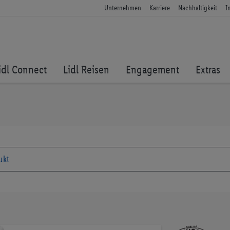
Unternehmen
Karriere
Nachhaltigkeit
I
idl Connect
Lidl Reisen
Engagement
Extras
Zum