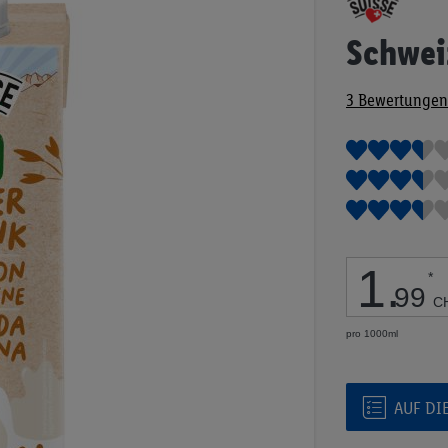
Anfang
der
Schwei
Bildgalerie
springen
3
Bewertungen
1
.
*
99
C
pro 1000ml
AUF DI