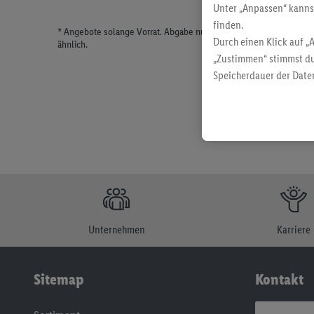
Unter „Anpassen“ kann
finden.
* Angebote solange Vorrat. Abgabe nur in haushaltsüblichen Meng
Durch einen Klick auf „
ähnlich.
„Zustimmen“ stimmst du
Speicherdauer der Daten
findest du in unseren
D
Unternehmen
Karriere
Sitemap
Kontakt