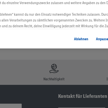
st du einzelne Verwendungszwecke zulassen und weitere Angaben zu den 
en. Verkauf ohne Dekoration. Die hier beworbenen Produkte, vor allem NonFood-Pr
Ablehnen“ kannst du nur den Einsatz notwendiger Techniken zulassen. Durc
 allen Verarbeitungen zu sämtlichen vorgenannten Zwecken zu. Weitere I
 und zu deinem Recht, deine Einwilligung jederzeit mit Wirkung für die Z
atenschutzbestimmungen
.
Die Impressen findest du hier.
Ablehnen
Anpass
Nachhaltigkeit
Kontakt für Lieferanten