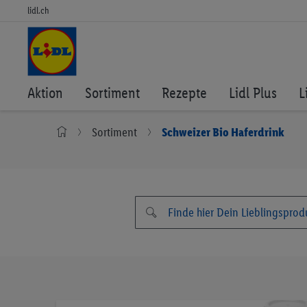
lidl.ch
Aktion
Sortiment
Rezepte
Lidl Plus
L
Sortiment
Schweizer Bio Haferdrink
Zum